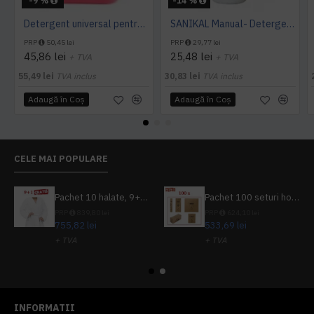
-9 %
-14 %
Detergent universal pentru suprafete, Professional Cleaner, Konga, 5 L
SANIKAL Manual- Detergent pentru obiecte sanitare, 1 L, Kiehl
PRP
50,45 lei
PRP
29,77 lei
45,86 lei
25,48 lei
+ TVA
+ TVA
55,49 lei
TVA inclus
30,83 lei
TVA inclus
Adaugă în Coş
Adaugă în Coş
CELE MAI POPULARE
Pachet 10 halate, 9+1 gratuit
Pachet 100 seturi hoteliere, set dentar, set barbierit, casca de dus, pila unghii, set cusut
PRP
839,80 lei
PRP
624,10 lei
755,82 lei
533,69 lei
+ TVA
+ TVA
914,54 lei
TVA inclus
645,76 lei
TVA inclus
INFORMATII