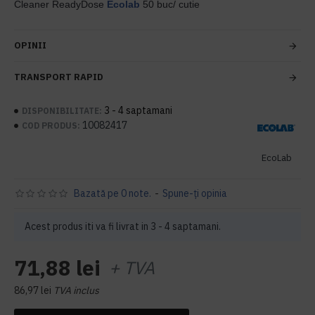
Cleaner ReadyDose
Ecolab
50 buc/ cutie
OPINII
TRANSPORT RAPID
3 - 4 saptamani
DISPONIBILITATE:
10082417
COD PRODUS:
EcoLab
Bazată pe 0 note.
-
Spune-ţi opinia
Acest produs iti va fi livrat in 3 - 4 saptamani.
71,88 lei
+ TVA
86,97 lei
TVA inclus