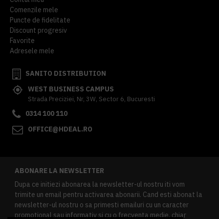
Comenzile mele
Puncte de fidelitate
Discount progresiv
Favorite
Adresele mele
SANITO DISTRIBUTION
WEST BUSINESS CAMPUS
Strada Preciziei, Nr, 3W, Sector 6, Bucuresti
0314 100 110
OFFICE@HDEAL.RO
ABONARE LA NEWSLETTER
Dupa ce initiezi abonarea la newsletter-ul nostru iti vom
trimite un email pentru activarea abonarii. Cand esti abonat la
newsletter-ul nostru o sa primesti emailuri cu un caracter
promotional sau informativ si cu o frecventa medie, chiar