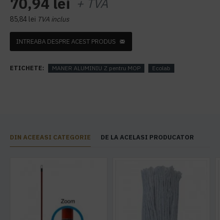
70,94 lei
+ TVA
85,84 lei
TVA inclus
INTREABA DESPRE ACEST PRODUS
ETICHETE:
MANER ALUMINIU Z pentru MOP
Ecolab
DIN ACEEASI CATEGORIE
DE LA ACELASI PRODUCATOR