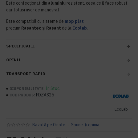
Este confecționat din
aluminiu
rezistent, ceea ce îl face robust,
dar totuși ușor de manevrat.
Este compatibil cu sisteme de
mop plat
precum
Rasantec
și
Rasant
de la
Ecolab
.
SPECIFICATII
OPINII
TRANSPORT RAPID
În Stoc
DISPONIBILITATE:
FDZAS25
COD PRODUS:
EcoLab
Bazată pe 0 note.
-
Spune-ţi opinia