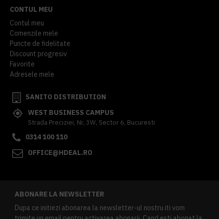
CONTUL MEU
Contul meu
Comenzile mele
Puncte de fidelitate
Discount progresiv
Favorite
Adresele mele
SANITO DISTRIBUTION
WEST BUSINESS CAMPUS
Strada Preciziei, Nr, 3W, Sector 6, Bucuresti
0314 100 110
OFFICE@HDEAL.RO
ABONARE LA NEWSLETTER
Dupa ce initiezi abonarea la newsletter-ul nostru iti vom
trimite un email pentru activarea abonarii. Cand esti abonat la