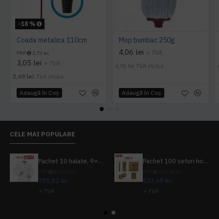
-18 %
Coada metalica 110cm
Mop bumbac 250g
4,06 lei
+ TVA
PRP
3,73 lei
3,05 lei
+ TVA
4,91 lei
TVA inclus
3,69 lei
TVA inclus
Adaugă în Coş
Adaugă în Coş
CELE MAI POPULARE
Pachet 10 halate, 9+1 gratuit
Pachet 100 seturi hoteliere, set dentar, set barbierit, casca de dus, pila unghii, set cusut
PRP
839,80 lei
PRP
624,10 lei
755,82 lei
533,69 lei
+ TVA
+ TVA
914,54 lei
TVA inclus
645,76 lei
TVA inclus