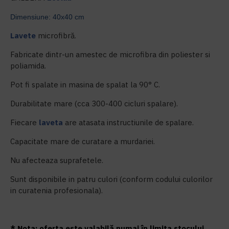
Dimensiune: 40x40 cm
Lavete
microfibră.
Fabricate dintr-un amestec de microfibra din poliester si
poliamida.
Pot fi spalate in masina de spalat la 90° C.
Durabilitate mare (cca 300-400 cicluri spalare).
Fiecare
laveta
are atasata instructiunile de spalare.
Capacitate mare de curatare a murdariei.
Nu afecteaza suprafetele.
Sunt disponibile in patru culori (conform codului culorilor
in curatenia profesionala).
* Nota: oferta este valabilă numai în limita stocului