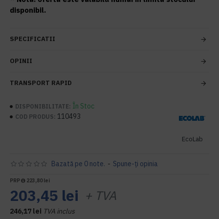
disponibil.
SPECIFICATII
OPINII
TRANSPORT RAPID
În Stoc
DISPONIBILITATE:
110493
COD PRODUS:
EcoLab
Bazată pe 0 note.
-
Spune-ţi opinia
PRP
223,80 lei
203,45 lei
+ TVA
246,17 lei
TVA inclus