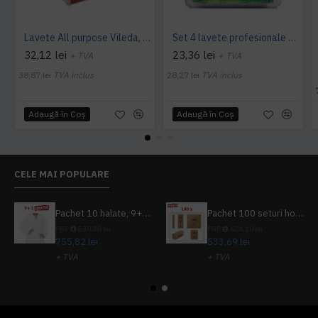
Lavete All purpose Vileda, 38 x 40 cm, 10 buc. / pachet
Set 4 lavete profesionale din microfibre Sano Sushi
32,12 lei
23,36 lei
+ TVA
+ TVA
38,87 lei
TVA inclus
28,27 lei
TVA inclus
Adaugă în Coş
Adaugă în Coş
CELE MAI POPULARE
Pachet 10 halate, 9+1 gratuit
Pachet 100 seturi hoteliere, set dentar, set barbierit, casca de dus, pila unghii, set cusut
PRP
839,80 lei
PRP
624,10 lei
755,82 lei
533,69 lei
+ TVA
+ TVA
914,54 lei
TVA inclus
645,76 lei
TVA inclus