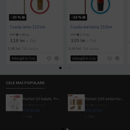
-20 %
-18 %
Coada lemn 110 cm
Coada metalica 110cm
PRP
3,98 lei
PRP
3,73 lei
3,18 lei
3,05 lei
+ TVA
+ TVA
3,85 lei
TVA inclus
3,69 lei
TVA inclus
Adaugă în Coş
Adaugă în Coş
CELE MAI POPULARE
Pachet 10 halate, 9+1 gratuit
Pachet 100 seturi hoteliere, set dentar, set barbierit, casca de dus, pila unghii, set cusut
PRP
839,80 lei
PRP
624,10 lei
755,82 lei
533,69 lei
+ TVA
+ TVA
914,54 lei
TVA inclus
645,76 lei
TVA inclus