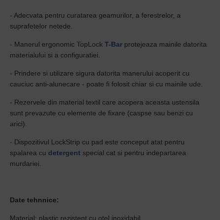
- Adecvata pentru curatarea geamurilor, a ferestrelor, a
suprafetelor netede.
- Manerul ergonomic TopLock
T-Bar
protejeaza mainile datorita
materialului si a configuratiei.
- Prindere si utilizare sigura datorita manerului acoperit cu
cauciuc anti-alunecare - poate fi folosit chiar si cu mainile ude.
- Rezervele din material textil care acopera aceasta ustensila
sunt prevazute cu elemente de fixare (caspse sau benzi cu
arici).
- Dispozitivul LockStrip cu pad este conceput atat pentru
spalarea cu
detergent
special cat si pentru indepartarea
murdariei.
Date tehnnice:
Material: plastic rezistent cu otel inoxidabil