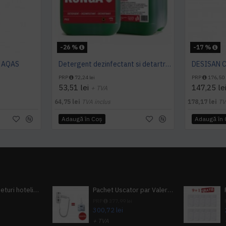
-26 %
-17 %
L AQAS
Detergent dezinfectant si detartrant, Konga Hard, 5L -Aviz biocid
PRP
72,24 lei
PRP
176,50 
53,51 lei
147,25 le
+ TVA
64,75 lei
TVA inclus
178,17 lei
TV
Adaugă în Coş
Adaugă în
Pachet 100 seturi hoteliere, set dentar, set barbierit, casca de dus, pila unghii, set cusut
Pachet Uscator par Valera Action Super Plus + GRATUIT Sampon si gel de dus Tork
i
PRP
377,99 lei
300,72 lei
+ TVA