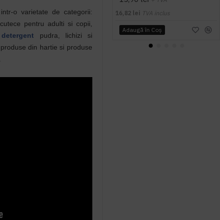
r-o varietate de categorii:
16,82 lei
TVA inclus
cutece pentru adulti si copii,
Adaugă în Coş
,
detergent
pudra, lichizi si
, produse din hartie si produse
.