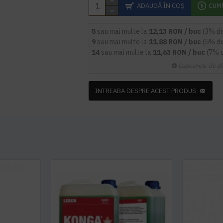
ADAUGĂ ÎN COŞ
CUM
5
sau mai multe la
12,13 RON / buc
(3% d
9
sau mai multe la
11,88 RON / buc
(5% d
14
sau mai multe la
11,63 RON / buc
(7% 
Cupoanele de di
INTREABA DESPRE ACEST PRODUS