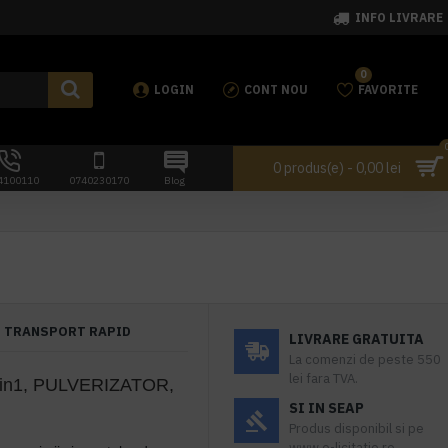
INFO LIVRARE
0
LOGIN
CONT NOU
FAVORITE
0 produs(e) - 0,00 lei
4100110
0740230170
Blog
TRANSPORT RAPID
LIVRARE GRATUITA
La comenzi de peste 550
lei fara TVA.
in1, PULVERIZATOR,
SI IN SEAP
Produs disponibil si pe
www.e-licitatie.ro