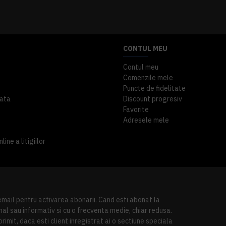
A inclus
363,87 lei
TVA inclus
CONTUL MEU
Contul meu
Comenzile mele
Puncte de fidelitate
ata
Discount progresiv
Favorite
Adresele mele
ine a litigiilor
 email pentru activarea abonarii. Cand esti abonat la
al sau informativ si cu o frecventa medie, chiar redusa.
imit, daca esti client inregistrat ai o sectiune speciala