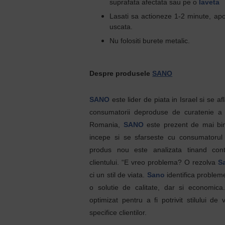
suprafata afectata sau pe o
laveta
Lasati sa actioneze 1-2 minute, apoi 
uscata.
Nu folositi burete metalic.
Despre produsele
SANO
SANO
este lider de piata in Israel si se af
consumatorii deproduse de curatenie a c
Romania,
SANO
este prezent de mai bi
incepe si se sfarseste cu consumatoru
produs nou este analizata tinand cont
clientului. “E vreo problema? O rezolva
S
ci un stil de viata.
Sano
identifica problem
o solutie de calitate, dar si economic
optimizat pentru a fi potrivit stilului de v
specifice clientilor.