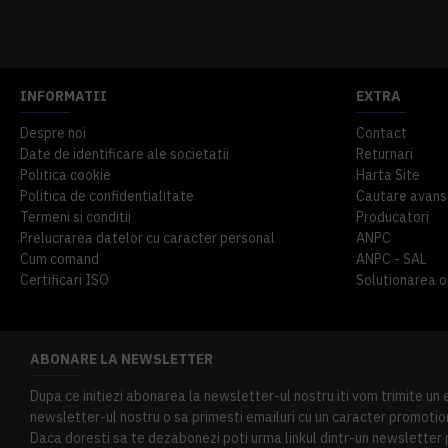
914,54 lei
TVA inclus
645,76 lei
TV
INFORMATII
EXTRA
Despre noi
Contact
Date de identificare ale societatii
Returnari
Politica cookie
Harta Site
Politica de confidentialitate
Cautare avans
Termeni si conditii
Producatori
Prelucrarea datelor cu caracter personal
ANPC
Cum comand
ANPC - SAL
Certificari ISO
Solutionarea onl
ABONARE LA NEWSLETTER
Dupa ce initiezi abonarea la newsletter-ul nostru iti vom trimite un
newsletter-ul nostru o sa primesti emailuri cu un caracter promotion
Daca doresti sa te dezabonezi poti urma linkul dintr-un newsletter pr