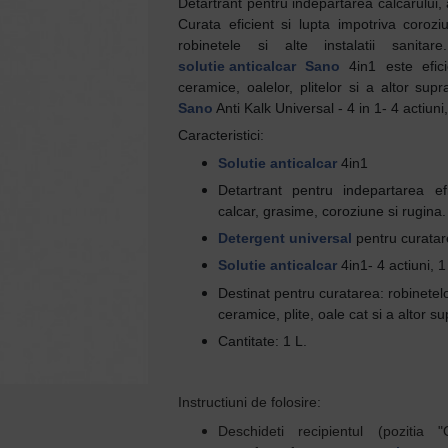
Detartrant pentru indepartarea calcarului, 
Curata eficient si lupta impotriva coroziu
robinetele si alte instalatii sanit
solutie anticalcar
Sano
4in1 este efici
ceramice, oalelor, plitelor si a altor sup
Sano
Anti Kalk Universal - 4 in 1- 4 actiuni
Caracteristici:
Solutie anticalcar
4in1
Detartrant pentru indepartarea ef
calcar, grasime, coroziune si rugina
Detergent universal
pentru curatar
Solutie anticalcar
4in1- 4 actiuni, 
Destinat pentru curatarea: robinetelor
ceramice, plite, oale cat si a altor s
Cantitate: 1 L.
Instructiuni de folosire:
Deschideti recipientul (pozitia "