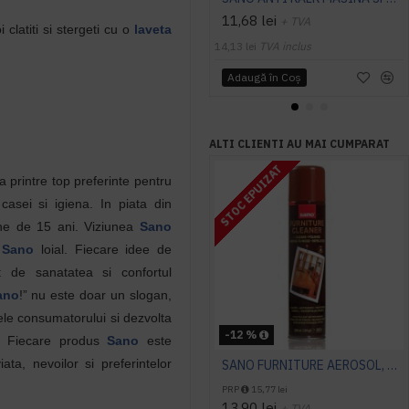
11,68 lei
+ TVA
clatiti si stergeti cu o
laveta
14,13 lei
TVA inclus
Adaugă în Coş
ALTI CLIENTI AU MAI CUMPARAT
STOC EPUIZAT
la printre top preferinte pentru
asei si igiena. In piata din
ne de 15 ani. Viziunea
Sano
l
Sano
loial. Fiecare idee de
 de sanatatea si confortul
ano
!” nu este doar un slogan,
ele consumatorului si dezvolta
-12 %
a. Fiecare produs
Sano
este
iata, nevoilor si preferintelor
SANO FURNITURE AEROSOL, 300ml, detergent mobila
PRP
15,77 lei
13,90 lei
+ TVA