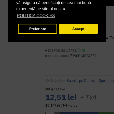
vă asigura că beneficiați de cea mai bună
experiență pe site-ul nostru
POLITICA COOKIES
Preferinte
Accept
* Nota: oferta este valabilă numai în 
În Stoc
DISPONIBILITATE:
7290014004559
COD PRODUS:
Bazată pe 0 note.
-
Spune-ţi 
PRP
15,10 lei
12,51 lei
+ TVA
15,14 lei
TVA inclus