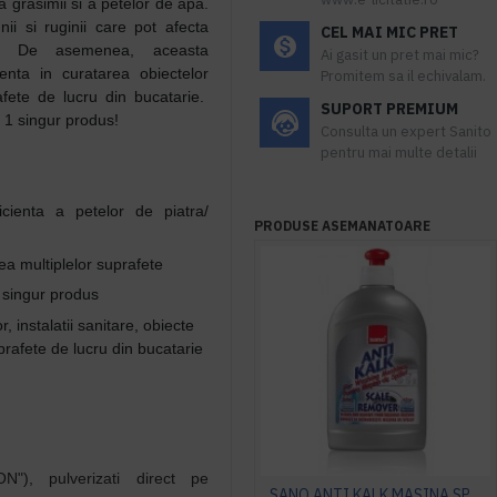
a grasimii si a petelor de apa.
nii si ruginii care pot afecta
CEL MAI MIC PRET
are. De asemenea, aceasta
Ai gasit un pret mai mic?
enta in curatarea obiectelor
Promitem sa il echivalam.
rafete de lucru din bucatarie.
SUPORT PREMIUM
, 1 singur produs!
Consulta un expert Sanito
pentru mai multe detalii
icienta a petelor de piatra/
PRODUSE ASEMANATOARE
.
ea multiplelor suprafete
1 singur produs
, instalatii sanitare, obiecte
uprafete de lucru din bucatarie
ON"), pulverizati direct pe
SANO ANTI KALK MASINA SPALAT 500ml