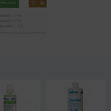
PARA ACUM
iscount)
+ TVA
iscount)
+ TVA
discount)
+ TVA
scount anuleaza aceasta reducere