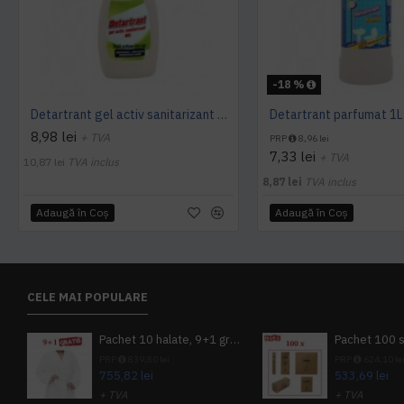
-18 %
Detartrant gel activ sanitarizant 750ml AQAS
Detartrant parfumat 1
8,98 lei
+ TVA
PRP
8,96 lei
7,33 lei
+ TVA
10,87 lei
TVA inclus
8,87 lei
TVA inclus
Adaugă în Coş
Adaugă în Coş
CELE MAI POPULARE
Pachet 10 halate, 9+1 gratuit
PRP
839,80 lei
PRP
624,10 le
755,82 lei
533,69 lei
+ TVA
+ TVA