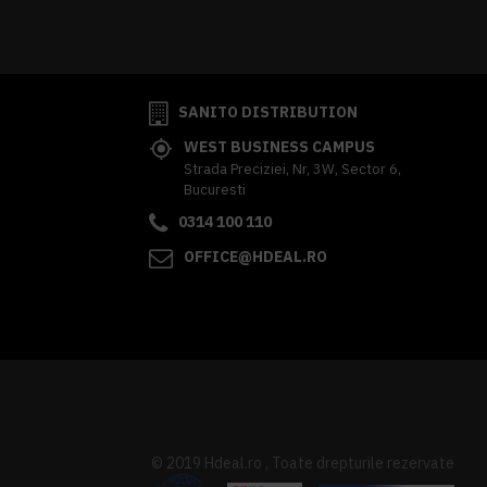
341,62 lei
TVA inclus
SANITO DISTRIBUTION
WEST BUSINESS CAMPUS
Strada Preciziei, Nr, 3W, Sector 6,
Bucuresti
0314 100 110
OFFICE@HDEAL.RO
© 2019 Hdeal.ro , Toate drepturile rezervate