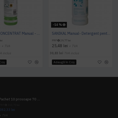
-14 %
DESISAN CONCENTRAT Manual - Detergent dezinfectant pentru domenii sanitare, 1 L, Kiehl
SANIKAL Manual- Detergent pentru obiecte sanitare, 1 L, Kiehl
lei
PRP
29,77 lei
i
25,48 lei
+ TVA
+ TVA
A inclus
30,83 lei
TVA inclus
 Coş
Adaugă în Coş
Pachet 10 prosoape 70 x 140cm 9 + 1 gratuit
PRP
313,70 lei
282,33 lei
+ TVA